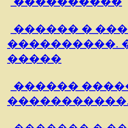
����������
������ � ��
����������. 
�����
������ ����
�����������.