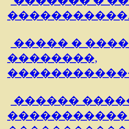
������� � �
�����������
����� � ����
��������,
�����������
������ ����
�����������