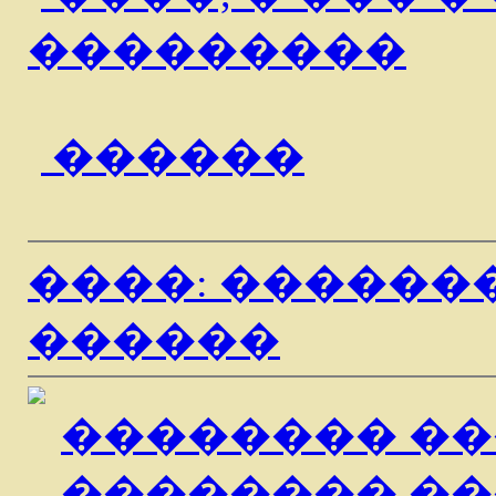
���������
������
����: ��������
������
�������� ��
�������� ��