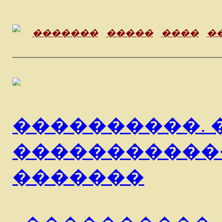
�������
�����
����
�
����������. �
�����������
�������