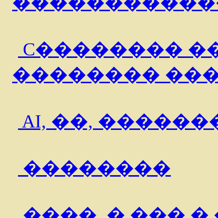
�����������
C�������� �
�������� ��
AI, ��, �����
��������
����, � ��� �